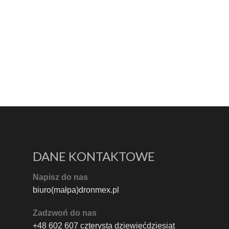
DANE KONTAKTOWE
Napisz do nas
biuro(małpa)dronmex.pl
Zadzwoń do nas
+48 602 607 czterysta dziewięćdziesiąt