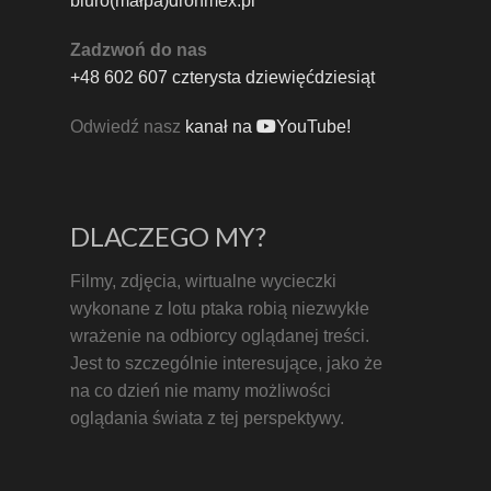
biuro(małpa)dronmex.pl
Zadzwoń do nas
+48 602 607 czterysta dziewięćdziesiąt
Odwiedź nasz
kanał na
YouTube!
DLACZEGO MY?
Filmy, zdjęcia, wirtualne wycieczki
wykonane z lotu ptaka robią niezwykłe
wrażenie na odbiorcy oglądanej treści.
Jest to szczególnie interesujące, jako że
na co dzień nie mamy możliwości
oglądania świata z tej perspektywy.