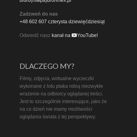
biuro(małpa)dronmex.pl
Zadzwoń do nas
+48 602 607 czterysta dziewięćdziesiąt
Odwiedź nasz
kanał na
YouTube!
DLACZEGO MY?
Filmy, zdjęcia, wirtualne wycieczki
wykonane z lotu ptaka robią niezwykłe
wrażenie na odbiorcy oglądanej treści.
Jest to szczególnie interesujące, jako że
na co dzień nie mamy możliwości
oglądania świata z tej perspektywy.