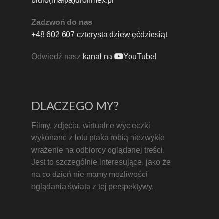
biuro(małpa)dronmex.pl
Zadzwoń do nas
+48 602 607 czterysta dziewięćdziesiąt
Odwiedź nasz
kanał na
YouTube!
DLACZEGO MY?
Filmy, zdjęcia, wirtualne wycieczki
wykonane z lotu ptaka robią niezwykłe
wrażenie na odbiorcy oglądanej treści.
Jest to szczególnie interesujące, jako że
na co dzień nie mamy możliwości
oglądania świata z tej perspektywy.