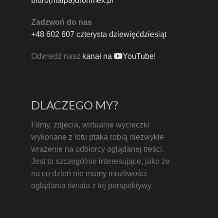
biuro(małpa)dronmex.pl
Zadzwoń do nas
+48 602 607 czterysta dziewięćdziesiąt
Odwiedź nasz
kanał na
YouTube!
DLACZEGO MY?
Filmy, zdjęcia, wirtualne wycieczki
wykonane z lotu ptaka robią niezwykłe
wrażenie na odbiorcy oglądanej treści.
Jest to szczególnie interesujące, jako że
na co dzień nie mamy możliwości
oglądania świata z tej perspektywy.