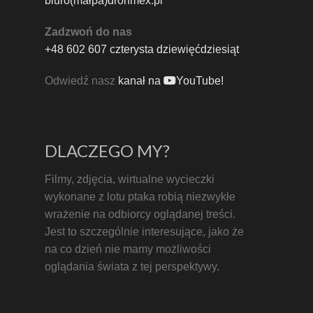
biuro(małpa)dronmex.pl
Zadzwoń do nas
+48 602 607 czterysta dziewięćdziesiąt
Odwiedź nasz
kanał na
YouTube!
DLACZEGO MY?
Filmy, zdjęcia, wirtualne wycieczki
wykonane z lotu ptaka robią niezwykłe
wrażenie na odbiorcy oglądanej treści.
Jest to szczególnie interesujące, jako że
na co dzień nie mamy możliwości
oglądania świata z tej perspektywy.