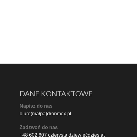
DANE KONTAKTOWE
Napisz do nas
biuro(małpa)dronmex.pl
Zadzwoń do nas
+48 602 607 czterysta dziewięćdziesiąt