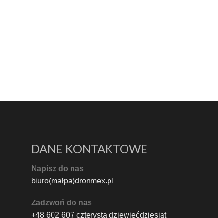
DANE KONTAKTOWE
Napisz do nas
biuro(małpa)dronmex.pl
Zadzwoń do nas
+48 602 607 czterysta dziewięćdziesiąt