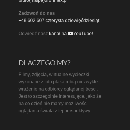
biuro(małpa)dronmex.pl
Zadzwoń do nas
+48 602 607 czterysta dziewięćdziesiąt
Odwiedź nasz
kanał na
YouTube!
DLACZEGO MY?
Filmy, zdjęcia, wirtualne wycieczki
wykonane z lotu ptaka robią niezwykłe
wrażenie na odbiorcy oglądanej treści.
Jest to szczególnie interesujące, jako że
na co dzień nie mamy możliwości
oglądania świata z tej perspektywy.